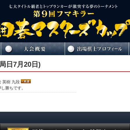
局日7月20日)
 英樹 九段
押し勝ちです。