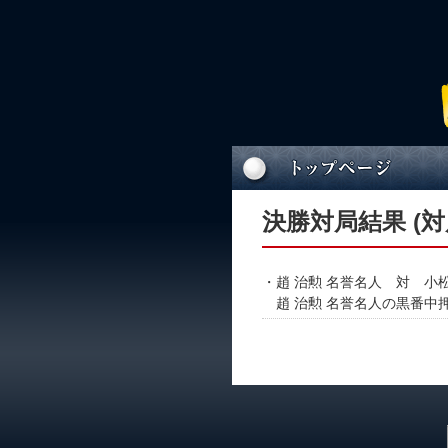
決勝対局結果 (対
・趙 治勲 名誉名人 対 小松
趙 治勲 名誉名人の黒番中