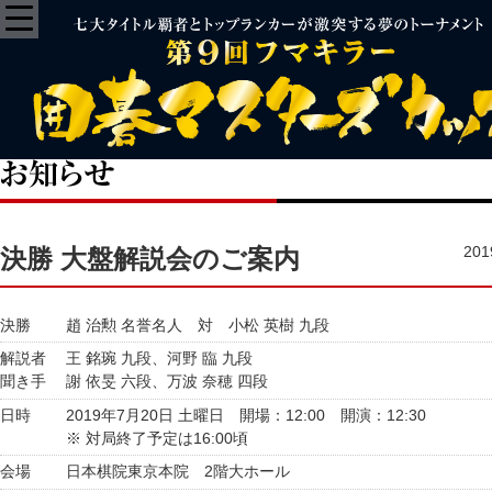
20
決勝 大盤解説会のご案内
決勝
趙 治勲 名誉名人 対 小松 英樹 九段
解説者
王 銘琬 九段、河野 臨 九段
聞き手
謝 依旻 六段、万波 奈穂 四段
日時
2019年7月20日 土曜日 開場：12:00 開演：12:30
※ 対局終了予定は16:00頃
会場
日本棋院東京本院 2階大ホール