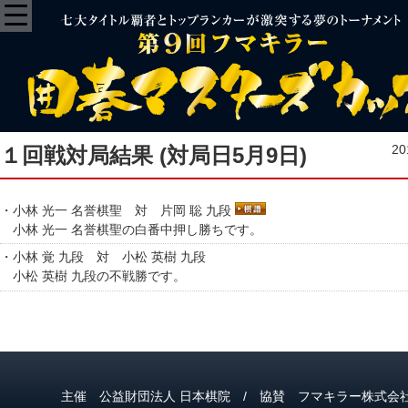
2
１回戦対局結果 (対局日5月9日)
・小林 光一 名誉棋聖 対 片岡 聡 九段
小林 光一 名誉棋聖の白番中押し勝ちです。
・小林 覚 九段 対 小松 英樹 九段
小松 英樹 九段の不戦勝です。
主催 公益財団法人 日本棋院
/
協賛 フマキラー株式会