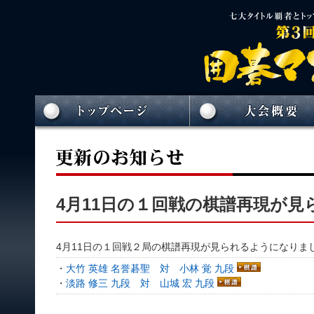
4月11日の１回戦の棋譜再現が
4月11日の１回戦２局の棋譜再現が見られるようになりま
・
大竹 英雄 名誉碁聖 対 小林 覚 九段
・
淡路 修三 九段 対 山城 宏 九段